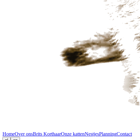
Home
Over ons
Brits Korthaar
Onze katten
Nestjes
Planning
Contact