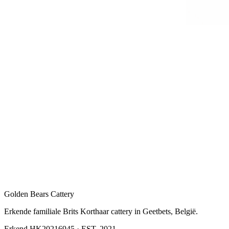
Golden Bears Cattery
Erkende familiale Brits Korthaar cattery in Geetbets, België.
Erkend HK20216945
·
EST. 2021