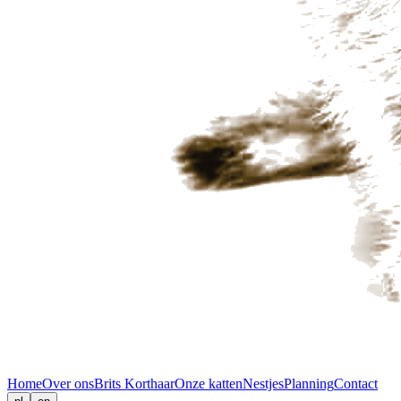
Home
Over ons
Brits Korthaar
Onze katten
Nestjes
Planning
Contact