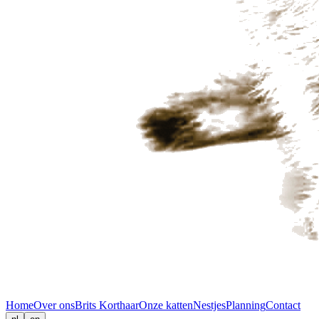
Home
Over ons
Brits Korthaar
Onze katten
Nestjes
Planning
Contact