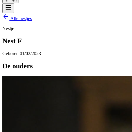
nl
en
Alle nestjes
Nestje
Nest F
Geboren
01/02/2023
De ouders