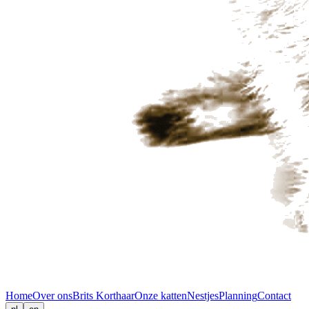
Home
Over ons
Brits Korthaar
Onze katten
Nestjes
Planning
Contact