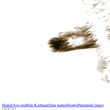
Home
Over ons
Brits Korthaar
Onze katten
Nestjes
Planning
Contact