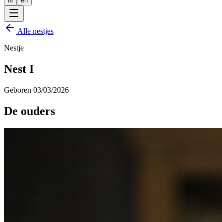
nl
en
Alle nestjes
Nestje
Nest I
Geboren
03/03/2026
De ouders